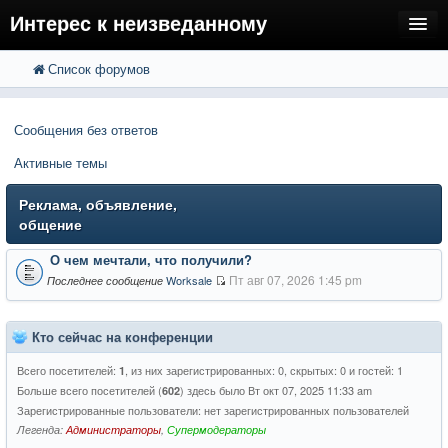
Интерес к неизведанному
Список форумов
FAQ
Поиск
Расширенный поиск
Регистрация
Сообщения без ответов
Вход
Активные темы
Реклама, объявление,
общение
О чем мечтали, что получили?
Пт авг 07, 2026 1:45 pm
Worksale
Последнее сообщение
Кто сейчас на конференции
Всего посетителей:
, из них зарегистрированных: 0, скрытых: 0 и гостей: 1
1
Больше всего посетителей (
) здесь было Вт окт 07, 2025 11:33 am
602
Зарегистрированные пользователи: нет зарегистрированных пользователей
Легенда:
Администраторы
,
Супермодераторы